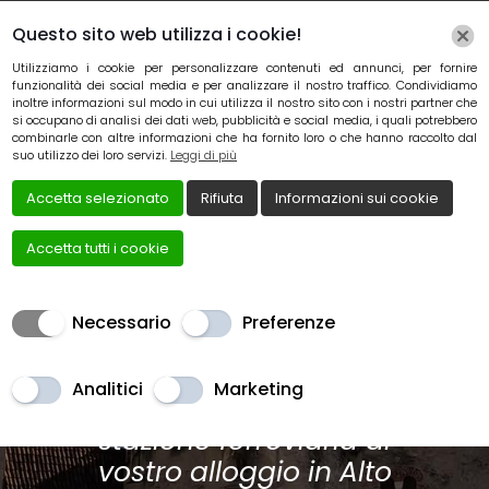
Questo sito web utilizza i cookie!
Utilizziamo i cookie per personalizzare contenuti ed annunci, per fornire
funzionalità dei social media e per analizzare il nostro traffico. Condividiamo
inoltre informazioni sul modo in cui utilizza il nostro sito con i nostri partner che
si occupano di analisi dei dati web, pubblicità e social media, i quali potrebbero
combinarle con altre informazioni che ha fornito loro o che hanno raccolto dal
suo utilizzo dei loro servizi.
Leggi di più
Accetta selezionato
Rifiuta
Informazioni sui cookie
Accetta tutti i cookie
Necessario
Preferenze
Trasferimenti in hotel
Analitici
Marketing
dall’aeroporto o dalla
stazione ferroviaria al
vostro alloggio in Alto