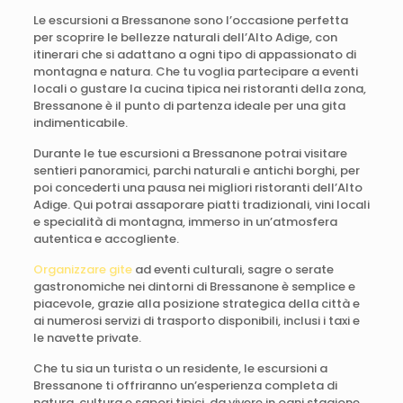
Le escursioni a Bressanone sono l’occasione perfetta
per scoprire le bellezze naturali dell’Alto Adige, con
itinerari che si adattano a ogni tipo di appassionato di
montagna e natura. Che tu voglia partecipare a eventi
locali o gustare la cucina tipica nei ristoranti della zona,
Bressanone è il punto di partenza ideale per una gita
indimenticabile.
Durante le tue escursioni a Bressanone potrai visitare
sentieri panoramici, parchi naturali e antichi borghi, per
poi concederti una pausa nei migliori ristoranti dell’Alto
Adige. Qui potrai assaporare piatti tradizionali, vini locali
e specialità di montagna, immerso in un’atmosfera
autentica e accogliente.
Organizzare gite
ad eventi culturali, sagre o serate
gastronomiche nei dintorni di Bressanone è semplice e
piacevole, grazie alla posizione strategica della città e
ai numerosi servizi di trasporto disponibili, inclusi i taxi e
le navette private.
Che tu sia un turista o un residente, le escursioni a
Bressanone ti offriranno un’esperienza completa di
natura, cultura e sapori tipici, da vivere in ogni stagione