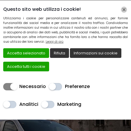
Questo sito web utilizza i cookie!
Utilizziamo i cookie per personalizzare contenuti ed annunci, per fornire
funzionalità dei social media e per analizzare il nostro traffico. Condividiamo
inoltre informazioni sul modo in cui utilizza il nostro sito con i nostri partner che
si occupano di analisi dei dati web, pubblicità e social media, i quali potrebbero
combinarle con altre informazioni che ha fornito loro o che hanno raccolto dal
suo utilizzo dei loro servizi.
Leggi di più
Accetta selezionato
Rifiuta
Informazioni sui cookie
Accetta tutti i cookie
Necessario
Preferenze
Gite ad eventi o
Analitici
Marketing
ristoranti in Alto Adige