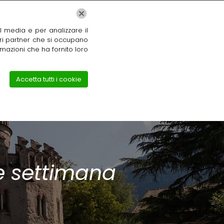
log
Contatti
al media e per analizzare il
Tel: +39 3275 422 558
stri partner che si occupano
rmazioni che ha fornito loro
Accetta tutti i cookie
ne settimana