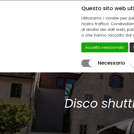
Questo sito web util
Ho
Utilizziamo i cookie per pe
nostro traffico. Condividia
di analisi dei dati web, pu
o che hanno raccolto dal su
Accetta selezionato
Necessario
Disco shutt